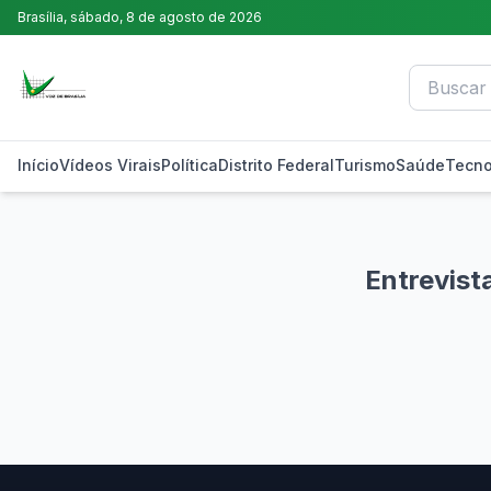
Brasília,
sábado, 8 de agosto de 2026
Início
Vídeos Virais
Política
Distrito Federal
Turismo
Saúde
Tecno
Entrevist