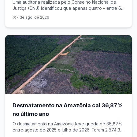
tribunais; valor liberado é de R$ 1,1 bilhão
Uma auditoria realizada pelo Conselho Nacional de
Justiça (CNJ) identificou que apenas quatro – entre 63
tribunais – apresentaram cálculos válidos para o
7 de ago. de 2026
pagamento de valores antigos de um benefício para
os magistrados. Apesar de só essas c
Desmatamento na Amazônia cai 36,87%
no último ano
O desmatamento na Amazônia teve queda de 36,87%
entre agosto de 2025 e julho de 2026. Foram 2.874,38
km² de área sob alerta. É o menor valor desde 2016,