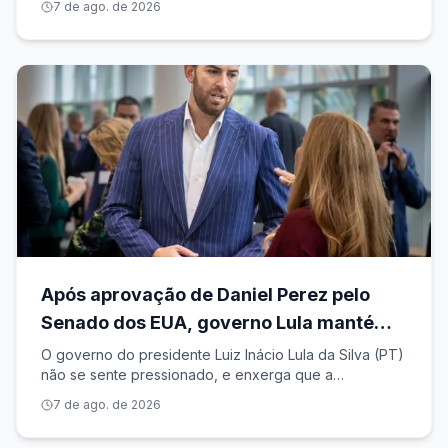
7 de ago. de 2026
quando iniciou a série histórica. Na medição do
período anterior, a área sob alerta na
Após aprovação de Daniel Perez pelo
Senado dos EUA, governo Lula mantém
posição de analisar indicação depois das
O governo do presidente Luiz Inácio Lula da Silva (PT)
não se sente pressionado, e enxerga que a
eleições
aprovação do nome de Daniel Perez para novo
7 de ago. de 2026
embaixador dos Estados Unidos no Brasil, pelo
Senado americano, não muda o cenário e nem a