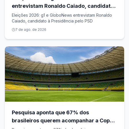
entrevistam Ronaldo Caiado, candidato
à Presidência pelo PSD
Eleições 2026: g1 e GloboNews entrevistam Ronaldo
Caiado, candidato à Presidência pelo PSD
7 de ago. de 2026
Pesquisa aponta que 67% dos
brasileiros querem acompanhar a Copa
do Mundo Feminina de 2027