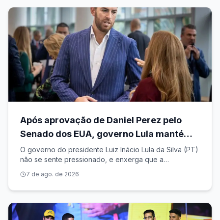
posição
Após aprovação de Daniel Perez pelo
Senado dos EUA, governo Lula mantém
posição de analisar indicação depois das
O governo do presidente Luiz Inácio Lula da Silva (PT)
não se sente pressionado, e enxerga que a
eleições
aprovação do nome de Daniel Perez para novo
7 de ago. de 2026
embaixador dos Estados Unidos no Brasil, pelo
Senado americano, não muda o cenário e nem a
posição