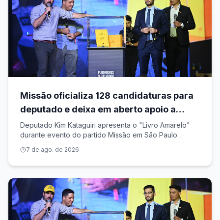
Missão oficializa 128 candidaturas para
deputado e deixa em aberto apoio a
governo e Senado por SP
Deputado Kim Kataguiri apresenta o "Livro Amarelo"
durante evento do partido Missão em São Paulo
Roberto Sungi/Ato Press/Estadão Conteúdo O partido
7 de ago. de 2026
Missão homologou a lista de candidatos que disputará
as eleições proporcionais de 2026. Ao t