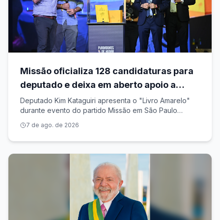
Missão oficializa 128 candidaturas para
deputado e deixa em aberto apoio a
governo e Senado por SP
Deputado Kim Kataguiri apresenta o "Livro Amarelo"
durante evento do partido Missão em São Paulo
Roberto Sungi/Ato Press/Estadão Conteúdo O partido
7 de ago. de 2026
Missão homologou a lista de candidatos que disputará
as eleições proporcionais de 2026. Ao t