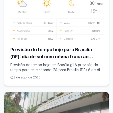
Previsão do tempo hoje para Brasília
(DF): dia de sol com névoa fraca ao
amanhecer
Previsão do tempo hoje em Brasília g1 A previsão do
tempo para este sábado (8) para Brasília (DF) é de dia
de sol com névoa fraca ao amanhecer. As máximas são
8 de ago. de 2026
de 30ºC e as mínimas de 15ºC. Clique aqui para ver a
previsão em todo o Brasil. D