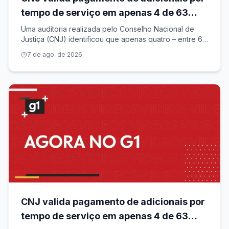
tempo de serviço em apenas 4 de 63
tribunais; valor liberado é de R$ 1,1 bilhão
Uma auditoria realizada pelo Conselho Nacional de
Justiça (CNJ) identificou que apenas quatro – entre 63
tribunais – apresentaram cálculos válidos para o
7 de ago. de 2026
pagamento de valores antigos de um benefício para
os magistrados. Apesar de só essas c
CNJ valida pagamento de adicionais por
tempo de serviço em apenas 4 de 63