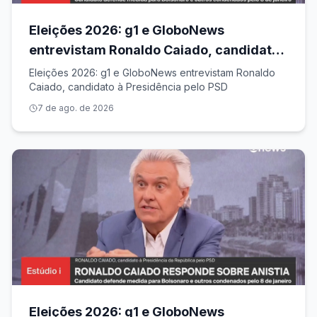
Eleições 2026: g1 e GloboNews
entrevistam Ronaldo Caiado, candidato
à Presidência pelo PSD
Eleições 2026: g1 e GloboNews entrevistam Ronaldo
Caiado, candidato à Presidência pelo PSD
7 de ago. de 2026
Eleições 2026: g1 e GloboNews