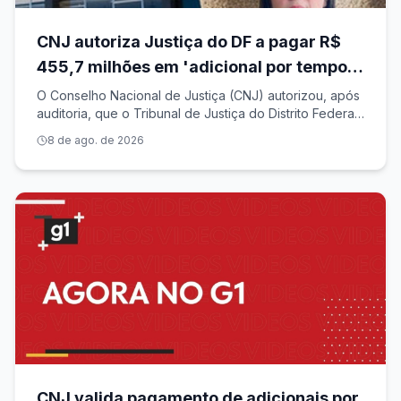
CNJ autoriza Justiça do DF a pagar R$
455,7 milhões em 'adicional por tempo
de serviço' a magistrados
O Conselho Nacional de Justiça (CNJ) autorizou, após
auditoria, que o Tribunal de Justiça do Distrito Federal
pague R$ 455,7 milhões em benefícios represados
8 de ago. de 2026
para 314 magistrados da própria Corte. A auditoria
recolheu dados de 63 tribunais
CNJ valida pagamento de adicionais por