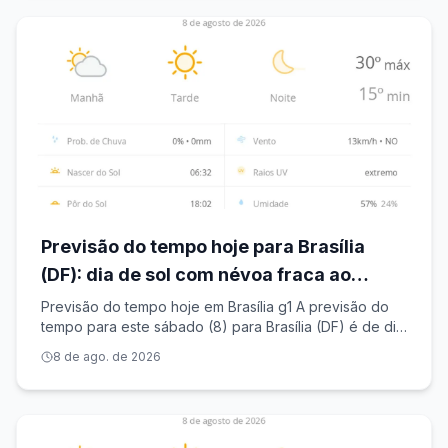
Previsão do tempo hoje para Brasília
(DF): dia de sol com névoa fraca ao
amanhecer
Previsão do tempo hoje em Brasília g1 A previsão do
tempo para este sábado (8) para Brasília (DF) é de dia
de sol com névoa fraca ao amanhecer. As máximas são
8 de ago. de 2026
de 30ºC e as mínimas de 15ºC. Clique aqui para ver a
previsão em todo o Brasil. D