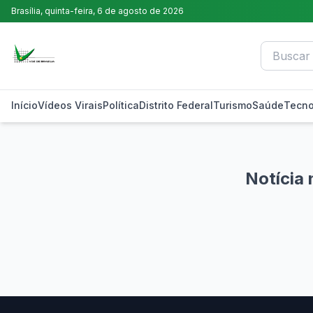
Brasília,
quinta-feira, 6 de agosto de 2026
Início
Vídeos Virais
Política
Distrito Federal
Turismo
Saúde
Tecno
Notícia 