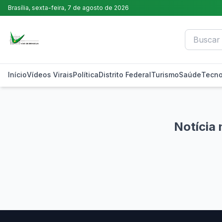
Brasília,
sexta-feira, 7 de agosto de 2026
Início
Vídeos Virais
Política
Distrito Federal
Turismo
Saúde
Tecno
Notícia 