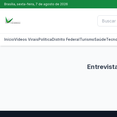
Brasília,
sexta-feira, 7 de agosto de 2026
Início
Vídeos Virais
Política
Distrito Federal
Turismo
Saúde
Tecno
Entrevist